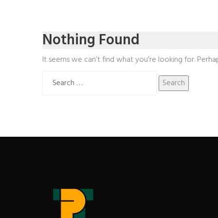
Nothing Found
It seems we can’t find what you’re looking for. Perha
Search
for: