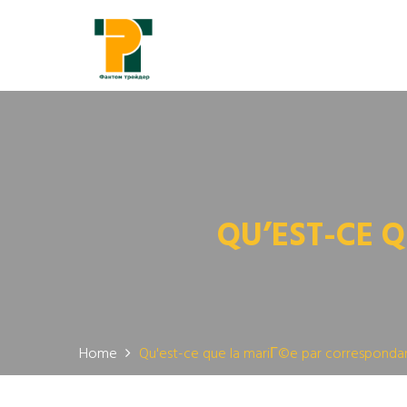
QU’EST-CE 
Home
Qu'est-ce que la mariГ©e par corresponda