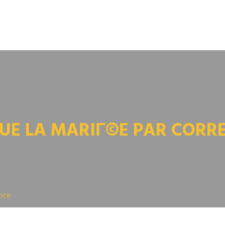
QUE LA MARIГ©E PAR COR
nce